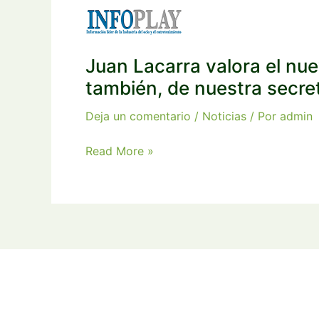
Juan Lacarra valora el nu
también, de nuestra secre
Deja un comentario
/
Noticias
/ Por
admin
Juan
Read More »
Lacarra
valora
el
nuevo
decreto
de
publicidad
en
Aragón