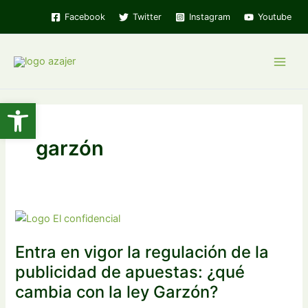
Ir
Facebook
Twitter
Instagram
Youtube
al
contenido
Main
Men
Abrir barra de herramientas
garzón
Entra en vigor la regulación de la
publicidad de apuestas: ¿qué
cambia con la ley Garzón?