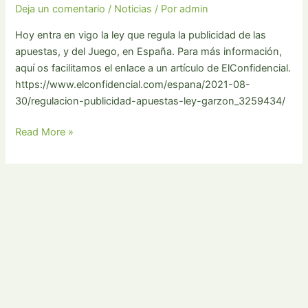
Deja un comentario
/
Noticias
/ Por
admin
Hoy entra en vigo la ley que regula la publicidad de las
apuestas, y del Juego, en España. Para más información,
aquí os facilitamos el enlace a un artículo de ElConfidencial.
https://www.elconfidencial.com/espana/2021-08-
30/regulacion-publicidad-apuestas-ley-garzon_3259434/
Entra
Read More »
en
vigor
la
regulación
de
la
publicidad
de
apuestas:
¿qué