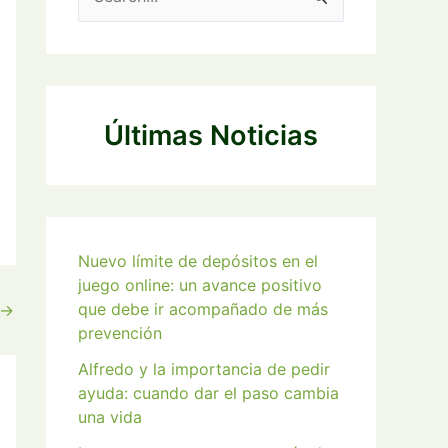
u
s
c
a
Últimas Noticias
r
p
o
r
Nuevo límite de depósitos en el
:
juego online: un avance positivo
que debe ir acompañado de más
→
prevención
Alfredo y la importancia de pedir
ayuda: cuando dar el paso cambia
una vida