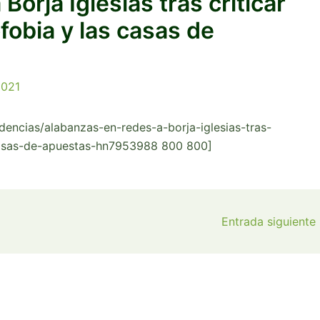
orja Iglesias tras criticar
fobia y las casas de
2021
dencias/alabanzas-en-redes-a-borja-iglesias-tras-
-casas-de-apuestas-hn7953988 800 800]
Entrada siguiente