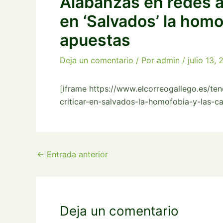
Alabanzas en redes a B
en ‘Salvados’ la homo
apuestas
Deja un comentario
/ Por
admin
/
julio 13, 
[iframe https://www.elcorreogallego.es/ten
criticar-en-salvados-la-homofobia-y-las
←
Entrada anterior
Deja un comentario