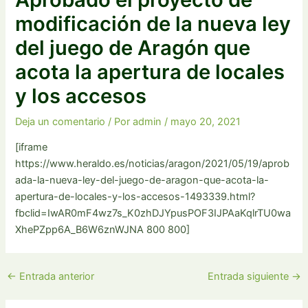
modificación de la nueva ley
del juego de Aragón que
acota la apertura de locales
y los accesos
Deja un comentario
/ Por
admin
/
mayo 20, 2021
[iframe
https://www.heraldo.es/noticias/aragon/2021/05/19/aprob
ada-la-nueva-ley-del-juego-de-aragon-que-acota-la-
apertura-de-locales-y-los-accesos-1493339.html?
fbclid=IwAR0mF4wz7s_K0zhDJYpusPOF3IJPAaKqlrTU0wa
XhePZpp6A_B6W6znWJNA 800 800]
←
Entrada anterior
Entrada siguiente
→