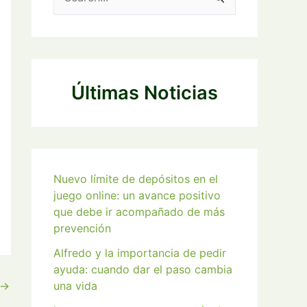
u
s
c
a
Últimas Noticias
r
p
o
r
Nuevo límite de depósitos en el
:
juego online: un avance positivo
que debe ir acompañado de más
prevención
Alfredo y la importancia de pedir
ayuda: cuando dar el paso cambia
una vida
→