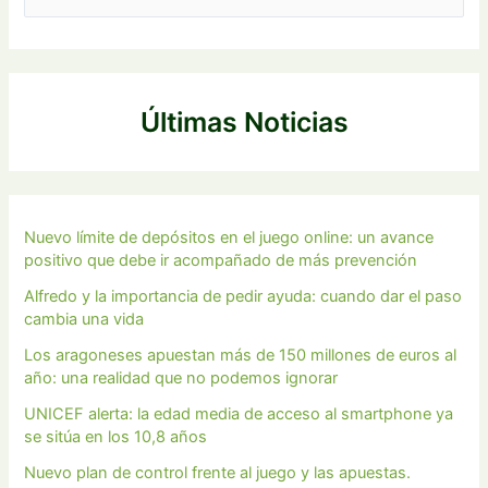
u
s
c
a
Últimas Noticias
r
p
o
r
Nuevo límite de depósitos en el juego online: un avance
positivo que debe ir acompañado de más prevención
:
Alfredo y la importancia de pedir ayuda: cuando dar el paso
cambia una vida
Los aragoneses apuestan más de 150 millones de euros al
año: una realidad que no podemos ignorar
UNICEF alerta: la edad media de acceso al smartphone ya
se sitúa en los 10,8 años
Nuevo plan de control frente al juego y las apuestas.