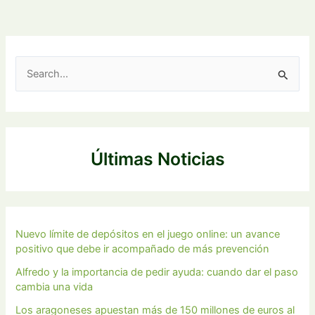
B
u
s
c
a
Últimas Noticias
r
p
o
r
Nuevo límite de depósitos en el juego online: un avance
positivo que debe ir acompañado de más prevención
:
Alfredo y la importancia de pedir ayuda: cuando dar el paso
cambia una vida
Los aragoneses apuestan más de 150 millones de euros al