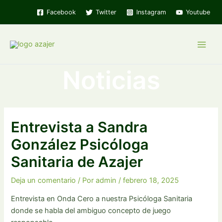
Ir
Facebook
Twitter
Instagram
Youtube
al
contenido
Main
Noticias
Men
Entrevista a Sandra
González Psicóloga
Sanitaria de Azajer
Deja un comentario
/ Por
admin
/
febrero 18, 2025
Entrevista en Onda Cero a nuestra Psicóloga Sanitaria
donde se habla del ambiguo concepto de juego