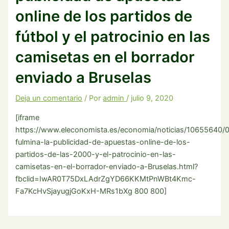
online de los partidos de
fútbol y el patrocinio en las
camisetas en el borrador
enviado a Bruselas
Deja un comentario
/ Por
admin
/
julio 9, 2020
[iframe
https://www.eleconomista.es/economia/noticias/10655640/
fulmina-la-publicidad-de-apuestas-online-de-los-
partidos-de-las-2000-y-el-patrocinio-en-las-
camisetas-en-el-borrador-enviado-a-Bruselas.html?
fbclid=IwAR0T75DxLAdrZgYD66KKMtPnWBt4Kmc-
Fa7KcHvSjayugjGoKxH-MRs1bXg 800 800]